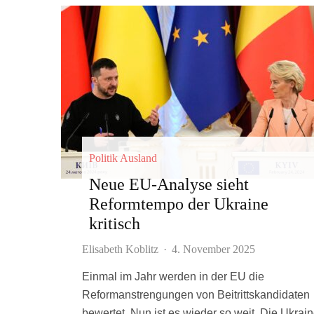
Politik Ausland
Neue EU-Analyse sieht
Reformtempo der Ukraine
kritisch
Elisabeth Koblitz
·
4. November 2025
Einmal im Jahr werden in der EU die
Reformanstrengungen von Beitrittskandidaten
bewertet. Nun ist es wieder so weit. Die Ukrai