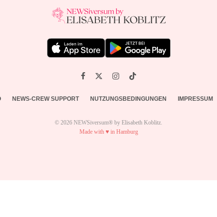
O
NEWS-CREW SUPPORT
NUTZUNGSBEDINGUNGEN
IMPRESSUM
© 2026 NEWSiversum® by Elisabeth Koblitz.
Made with ♥ in Hamburg