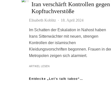
Iran verschärft Kontrollen gegen
Kopftuchverstöße
Elisabeth Koblitz
·
18. April 2024
Im Schatten der Eskalation in Nahost haben
Irans Sittenwächter mit neuen, strengen
Kontrollen der islamischen
Kleidungsvorschriften begonnen. Frauen in de
Metropolen zeigen sich alarmiert.
ARTIKEL LESEN
Entdecke „Let’s talk taboo“…
„Ich fühle mich wie das neue Extrem:
nicht einmal mein Gynäkologe hatte das
Thema Asexualität auf dem Radar“