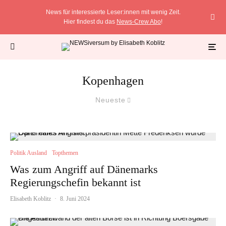
News für interessierte Leser:innen mit wenig Zeit.
Hier findest du das
News-Crew Abo
!
Kopenhagen
Neueste
Politik Ausland
Topthemen
Was zum Angriff auf Dänemarks
Regierungschefin bekannt ist
Elisabeth Koblitz
·
8. Juni 2024