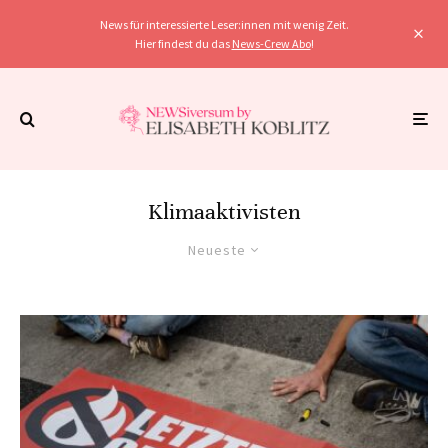
News für interessierte Leser:innen mit wenig Zeit.
Hier findest du das
News-Crew Abo
!
Klimaaktivisten
Neueste