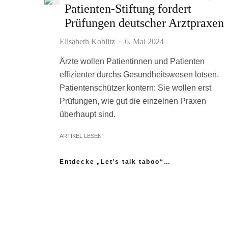
Patienten-Stiftung fordert
Prüfungen deutscher Arztpraxen
Elisabeth Koblitz
·
6. Mai 2024
Ärzte wollen Patientinnen und Patienten
effizienter durchs Gesundheitswesen lotsen.
Patientenschützer kontern: Sie wollen erst
Prüfungen, wie gut die einzelnen Praxen
überhaupt sind.
ARTIKEL LESEN
Entdecke „Let’s talk taboo“…
„Ich fühle mich wie das neue Extrem:
nicht einmal mein Gynäkologe hatte das
Thema Asexualität auf dem Radar“