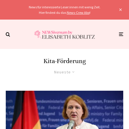
News für interessierte Leser:innen mit wenig Zeit.
Hier findest du das
News-Crew Abo
!
Kita-Förderung
Neueste