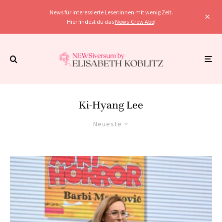
News für interessierte Leser:innen mit wenig Zeit.
Hier findest du das
News-Crew Abo
!
Ki-Hyang Lee
Neueste