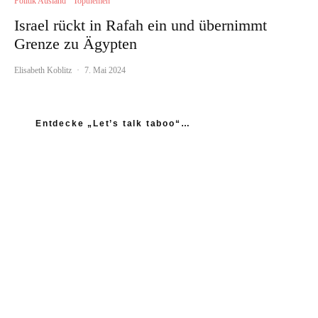
Politik Ausland
Topthemen
Israel rückt in Rafah ein und übernimmt
Grenze zu Ägypten
Elisabeth Koblitz
·
7. Mai 2024
Entdecke „Let’s talk taboo“…