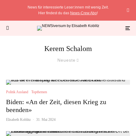
News für interessierte Leser:innen mit wenig Zeit.
Hier findest du das
News-Crew Abo
!
Kerem Schalom
Neueste
Politik Ausland
Topthemen
Biden: «An der Zeit, diesen Krieg zu
beenden»
Elisabeth Koblitz
·
31. Mai 2024