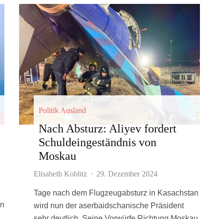
Politik Ausland
Nach Absturz: Aliyev fordert
Schuldeingeständnis von
Moskau
Elisabeth Koblitz
·
29. Dezember 2024
Tage nach dem Flugzeugabsturz in Kasachstan
in
wird nun der aserbaidschanische Präsident
sehr deutlich. Seine Vorwürfe Richtung Moskau