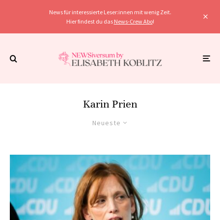
News für interessierte Leser:innen mit wenig Zeit.
Hier findest du das
News-Crew Abo
!
Karin Prien
Neueste