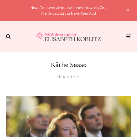
News für interessierte Leser:innen mit wenig Zeit.
Hier findest du das
News-Crew Abo
!
Käthe Sasso
Neueste