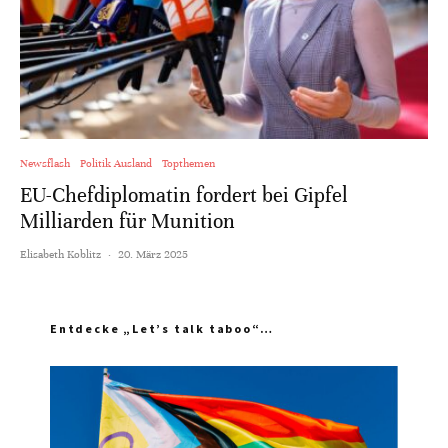
Newsflash
Politik Ausland
Topthemen
EU-Chefdiplomatin fordert bei Gipfel
Milliarden für Munition
Elisabeth Koblitz
·
20. März 2025
Entdecke „Let’s talk taboo“…