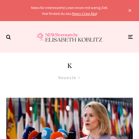
News für interessierte Leser:innen mit wenig Zeit.
Hier findest du das
News-Crew Abo
!
K
Neueste