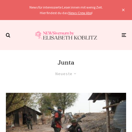
News für interessierte Leser:innen mit wenig Zeit.
Hier findest du das
News-Crew Abo
!
Junta
Neueste