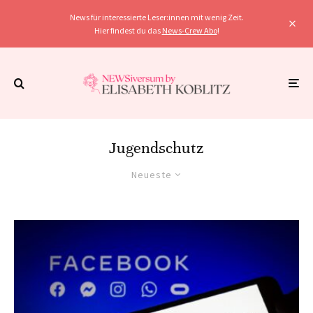
News für interessierte Leser:innen mit wenig Zeit.
Hier findest du das
News-Crew Abo
!
Jugendschutz
Neueste