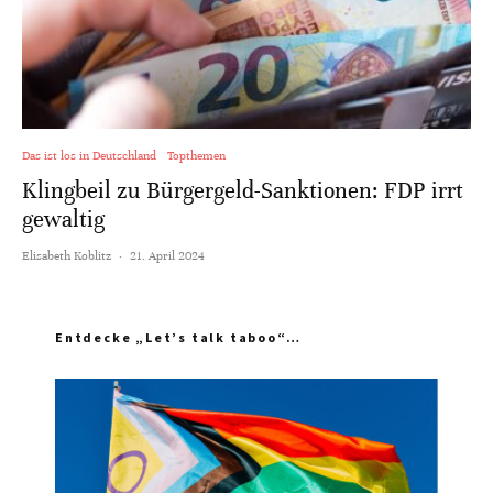
Das ist los in Deutschland
Topthemen
Klingbeil zu Bürgergeld-Sanktionen: FDP irrt
gewaltig
Elisabeth Koblitz
·
21. April 2024
Entdecke „Let’s talk taboo“…