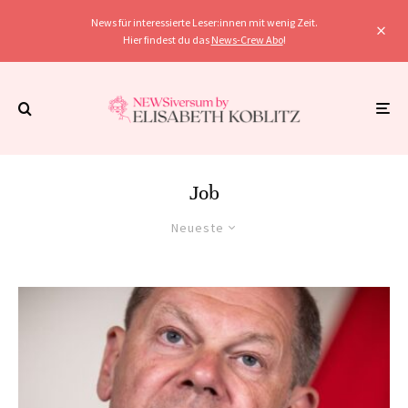
News für interessierte Leser:innen mit wenig Zeit.
Hier findest du das
News-Crew Abo
!
Job
Neueste