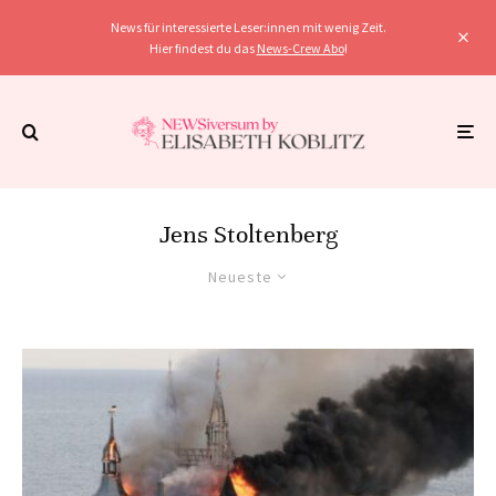
News für interessierte Leser:innen mit wenig Zeit.
Hier findest du das
News-Crew Abo
!
Jens Stoltenberg
Neueste