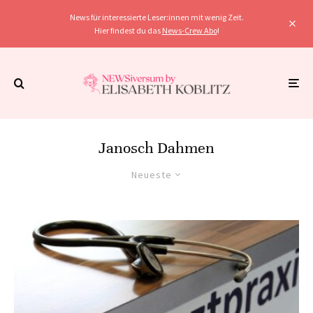
News für interessierte Leser:innen mit wenig Zeit.
Hier findest du das
News-Crew Abo
!
Janosch Dahmen
Neueste