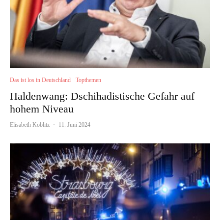
Das ist los in Deutschland
Topthemen
Haldenwang: Dschihadistische Gefahr auf
hohem Niveau
Elisabeth Koblitz
·
11. Juni 2024