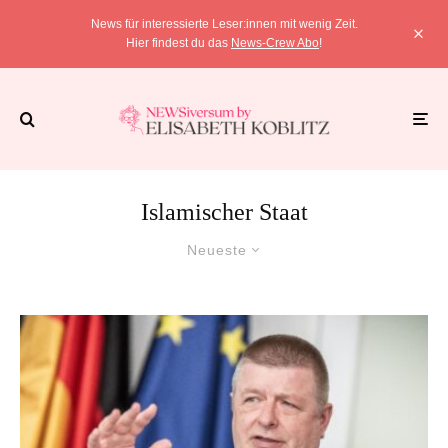
News für interessierte Leser:innen mit wenig Zeit.
Hier findest du das
News-Crew Abo
!
Islamischer Staat
Neueste