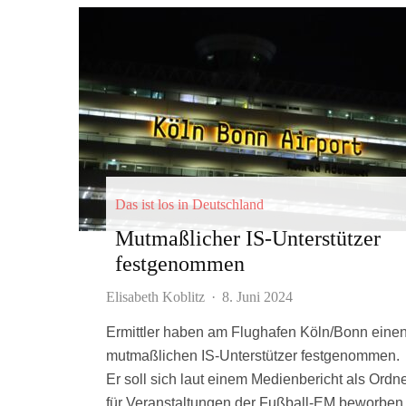
Das ist los in Deutschland
Mutmaßlicher IS-Unterstützer
festgenommen
Elisabeth Koblitz
·
8. Juni 2024
Ermittler haben am Flughafen Köln/Bonn eine
mutmaßlichen IS-Unterstützer festgenommen.
Er soll sich laut einem Medienbericht als Ordn
für Veranstaltungen der Fußball-EM beworben