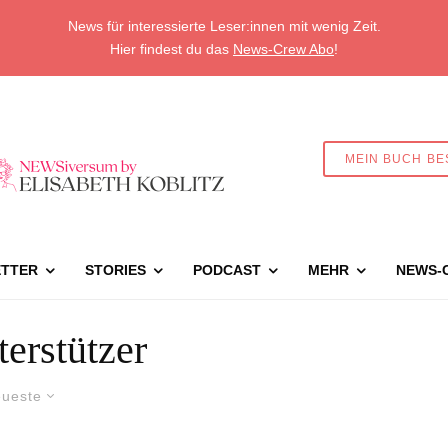
News für interessierte Leser:innen mit wenig Zeit.
Hier findest du das
News-Crew Abo
!
MEIN BUCH BE
TTER
STORIES
PODCAST
MEHR
NEWS-
erstützer
ueste