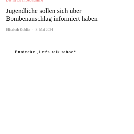
Das ist los in Deutschland
Jugendliche sollen sich über
Bombenanschlag informiert haben
Elisabeth Koblitz
·
3. Mai 2024
Entdecke „Let’s talk taboo“…