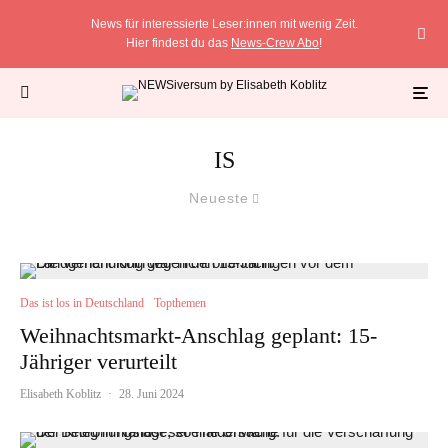
News für interessierte Leser:innen mit wenig Zeit.
Hier findest du das
News-Crew Abo
!
IS
Neueste
Das ist los in Deutschland
Topthemen
Weihnachtsmarkt-Anschlag geplant: 15-
Jähriger verurteilt
Elisabeth Koblitz
·
28. Juni 2024