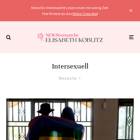
News für interessierte Leser:innen mit wenig Zeit.
Hier findest du das
News-Crew Abo
!
Intersexuell
Neueste