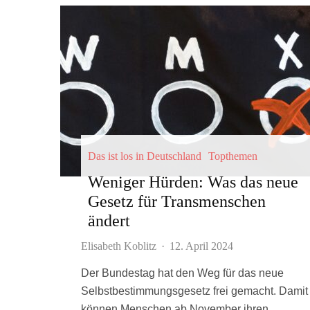
Das ist los in Deutschland
Topthemen
Weniger Hürden: Was das neue
Gesetz für Transmenschen
ändert
Elisabeth Koblitz
·
12. April 2024
Der Bundestag hat den Weg für das neue
Selbstbestimmungsgesetz frei gemacht. Damit
können Menschen ab November ihren