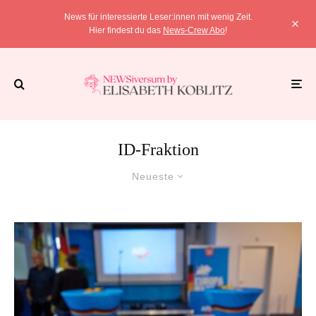
News für interessierte Leser:innen mit wenig Zeit.
Hier findest du das
News-Crew Abo
!
ID-Fraktion
Neueste