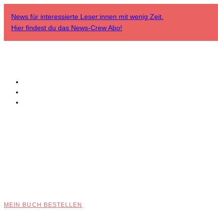
News für interessierte Leser:innen mit wenig Zeit.
Hier findest du das
News-Crew Abo
!
MEIN BUCH BESTELLEN