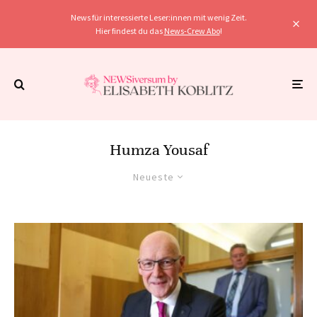
News für interessierte Leser:innen mit wenig Zeit.
Hier findest du das
News-Crew Abo
!
Humza Yousaf
Neueste