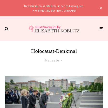
News für interessierte Leser:innen mit wenig Zeit.
Hier findest du das
News-Crew Abo
!
Holocaust-Denkmal
Neueste