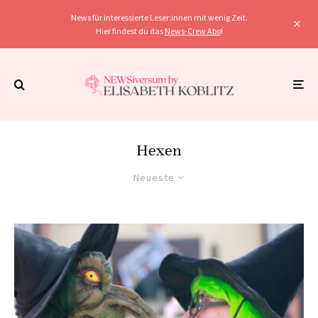
News für interessierte Leser:innen mit wenig Zeit.
Hier findest du das
News-Crew Abo
!
Hexen
Neueste