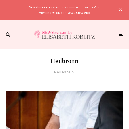
News für interessierte Leser:innen mit wenig Zeit.
Hier findest du das
News-Crew Abo
!
Heilbronn
Neueste