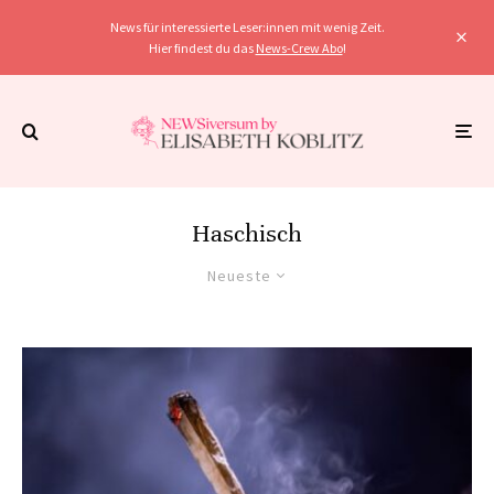
News für interessierte Leser:innen mit wenig Zeit.
Hier findest du das
News-Crew Abo
!
Haschisch
Neueste