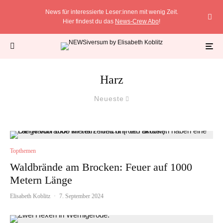
News für interessierte Leser:innen mit wenig Zeit.
Hier findest du das
News-Crew Abo
!
Harz
Neueste
Topthemen
Waldbrände am Brocken: Feuer auf 1000
Metern Länge
Elisabeth Koblitz
·
7. September 2024