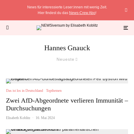
News für interessierte Leser:innen mit wenig Zeit.
Hier findest du das
News-Crew Abo
!
Hannes Gnauck
Neueste
Das ist los in Deutschland
Topthemen
Zwei AfD-Abgeordnete verlieren Immunität –
Durchsuchungen
Elisabeth Koblitz
·
16. Mai 2024