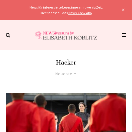
News für interessierte Leser:innen mit wenig Zeit.
Hier findest du das
News-Crew Abo
!
Hacker
Neueste