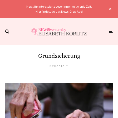
News für interessierte Leser:innen mit wenig Zeit.
Hier findest du das
News-Crew Abo
!
Grundsicherung
Neueste