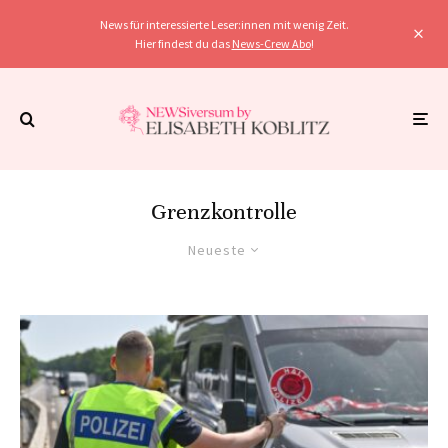
News für interessierte Leser:innen mit wenig Zeit.
Hier findest du das
News-Crew Abo
!
Grenzkontrolle
Neueste