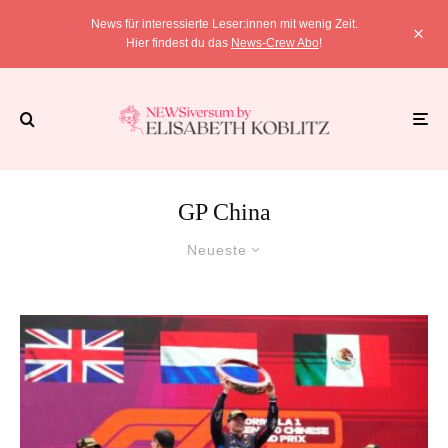
News für interessierte Leser:innen mit wenig Zeit.
Hier findest du das
News-Crew Abo
!
GP China
Neueste