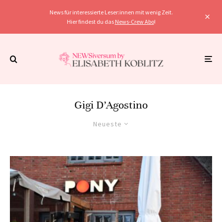
News für interessierte Leser:innen mit wenig Zeit.
Hier findest du das
News-Crew Abo
!
Gigi D’Agostino
Neueste