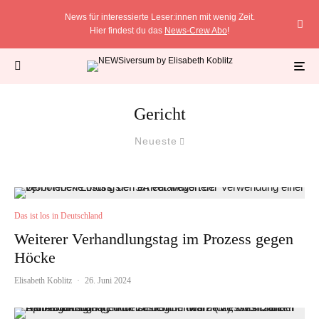
News für interessierte Leser:innen mit wenig Zeit.
Hier findest du das
News-Crew Abo
!
Gericht
Neueste
Das ist los in Deutschland
Weiterer Verhandlungstag im Prozess gegen
Höcke
Elisabeth Koblitz
·
26. Juni 2024