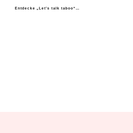
Entdecke „Let’s talk taboo“…
„Ich fühle mich wie das neue Extrem: nicht einmal
mein Gynäkologe hatte das Thema Asexualität auf dem
Radar“
“Woher sollte ich als Kind wissen, dass es
nicht normal ist, wenn die Mama einen
schlägt?”
Ein Kind mehr, wäre ein Kind zu viel