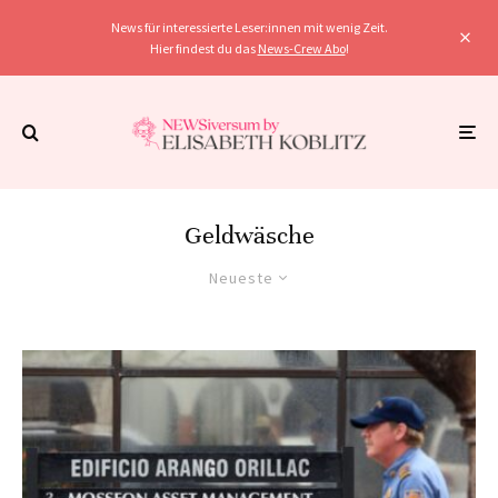
News für interessierte Leser:innen mit wenig Zeit.
Hier findest du das
News-Crew Abo
!
Geldwäsche
Neueste