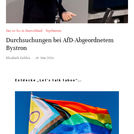
Das ist los in Deutschland
Topthemen
Durchsuchungen bei AfD-Abgeordnetem
Bystron
Elisabeth Koblitz
·
16. Mai 2024
Entdecke „Let’s talk taboo“…