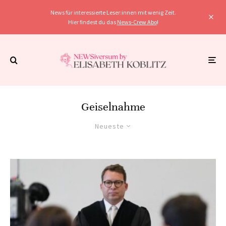
News für interessierte Leser:innen mit wenig Zeit.
Hier findest du das
News-Crew Abo
!
Geiselnahme
Neueste