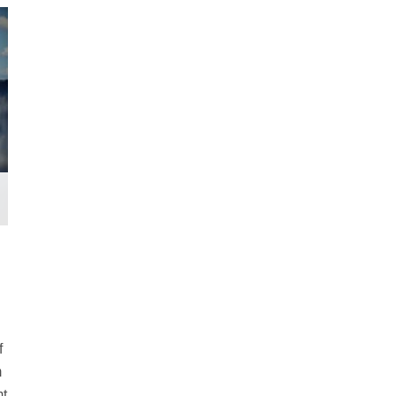
f
m
mt