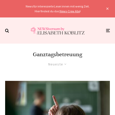
News für interessierte Leser:innen mit wenig Zeit.
Hier findest du das
News-Crew Abo
!
Ganztagsbetreuung
Neueste