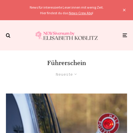
News für interessierte Leser:innen mit wenig Zeit.
Hier findest du das
News-Crew Abo
!
Führerschein
Neueste