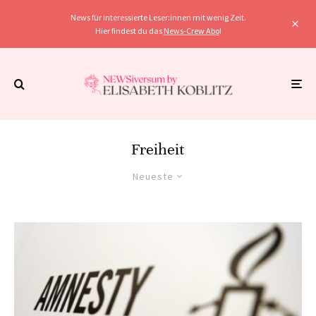
News für interessierte Leser:innen mit wenig Zeit.
Hier findest du das
News-Crew Abo
!
Freiheit
Neueste