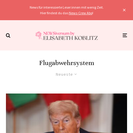
News für interessierte Leser:innen mit wenig Zeit.
Hier findest du das
News-Crew Abo
!
Flugabwehrsystem
Neueste