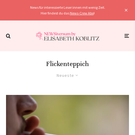
News für interessierte Leser:innen mit wenig Zeit.
Hier findest du das
News-Crew Abo
!
Flickenteppich
Neueste