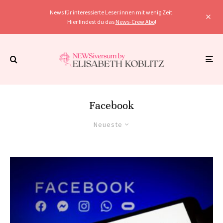
News für interessierte Leser:innen mit wenig Zeit.
Hier findest du das
News-Crew Abo
!
Facebook
Neueste