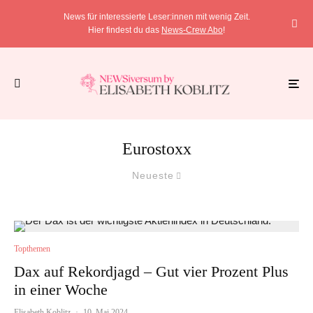
News für interessierte Leser:innen mit wenig Zeit.
Hier findest du das
News-Crew Abo
!
Eurostoxx
Neueste
Topthemen
Dax auf Rekordjagd – Gut vier Prozent Plus
in einer Woche
Elisabeth Koblitz
·
10. Mai 2024