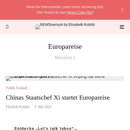
News für interessierte Leser:innen mit wenig Zeit.
Hier findest du das
News-Crew Abo
!
Europareise
Neueste
Politik Ausland
Chinas Staatschef Xi startet Europareise
Elisabeth Koblitz
·
5. Mai 2024
Entdecke „Let’s talk taboo“…