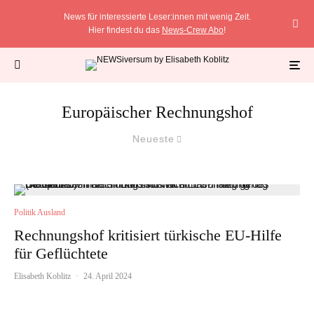
News für interessierte Leser:innen mit wenig Zeit.
Hier findest du das
News-Crew Abo
!
Europäischer Rechnungshof
Neueste
Politik Ausland
Rechnungshof kritisiert türkische EU-Hilfe
für Geflüchtete
Elisabeth Koblitz
·
24. April 2024