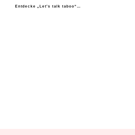
Entdecke „Let’s talk taboo“…
„Ich fühle mich wie das neue Extrem: nicht einmal
mein Gynäkologe hatte das Thema Asexualität auf dem
Radar“
“Woher sollte ich als Kind wissen, dass es
nicht normal ist, wenn die Mama einen
schlägt?”
Ein Kind mehr, wäre ein Kind zu viel