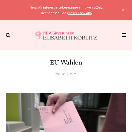
News für interessierte Leser:innen mit wenig Zeit.
Hier findest du das
News-Crew Abo
!
EU-Wahlen
Neueste